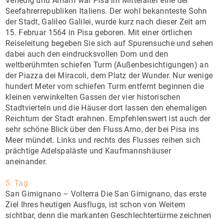
Venedig und Amalfi war Pisa im Mittelalter eine der
Seefahrerrepubliken Italiens. Der wohl bekannteste Sohn
der Stadt, Galileo Galilei, wurde kurz nach dieser Zeit am
15. Februar 1564 in Pisa geboren. Mit einer örtlichen
Reiseleitung begeben Sie sich auf Spurensuche und sehen
dabei auch den eindrucksvollen Dom und den
weltberühmten schiefen Turm (Außenbesichtigungen) an
der Piazza dei Miracoli, dem Platz der Wunder. Nur wenige
hundert Meter vom schiefen Turm entfernt beginnen die
kleinen verwinkelten Gassen der vier historischen
Stadtvierteln und die Häuser dort lassen den ehemaligen
Reichtum der Stadt erahnen. Empfehlenswert ist auch der
sehr schöne Blick über den Fluss Arno, der bei Pisa ins
Meer mündet. Links und rechts des Flusses reihen sich
prächtige Adelspaläste und Kaufmannshäuser
aneinander.
5. Tag
San Gimignano – Volterra Die San Gimignano, das erste
Ziel Ihres heutigen Ausflugs, ist schon von Weitem
sichtbar, denn die markanten Geschlechtertürme zeichnen