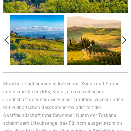
Manche Urlaubsregionen locken mit Sonne und Strand,
andere mit Architektur, Kultur, unvergleichlicher
Landschaft oder handwerklicher Tradition, wieder andere
mit kulinarischen Besonderheiten oder mit der
Gastfreundschaft ihrer Bewohner. Nur in der Toskana
scheint dem Urlaubsengel das Füllhorn ausgerutscht zu